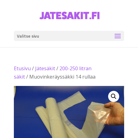
Valitse sivu
Etusivu
/
Jätesäkit
/
200-250 litran
säkit
/ Muovinkeräyssäkki 14 rullaa