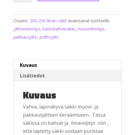
rullaa
määrä
Osasto:
200-250 litran säkit
Avainsanat tuotteelle
jätteenkeräys
,
kantokahvasäkki
,
muovinkeräys
,
pakkausjäte
,
polttojäte
Kuvaus
Lisätiedot
Kuvaus
Vahva, läpinäkyvä säkki muovi- ja
pakkausjätteen keräämiseen. Tässä
säkissä on kahvat ja ilmareijitys niin ,
että täytetty säkki voidaan puristaa