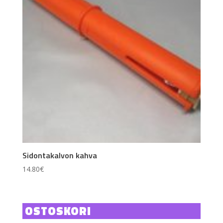
Sidontakalvon kahva
14.80
€
OSTOSKORI