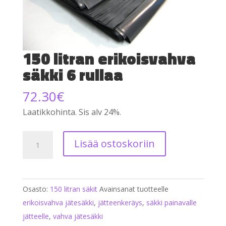
150 litran erikoisvahva
säkki 6 rullaa
72.30
€
Laatikkohinta. Sis alv 24%.
150
Lisää ostoskoriin
litran
erikoisvahva
säkki
Osasto:
150 litran säkit
Avainsanat tuotteelle
6
erikoisvahva jätesäkki
,
jätteenkeräys
,
säkki painavalle
rullaa
jätteelle
,
vahva jätesäkki
määrä