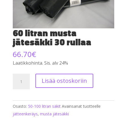
60 litran musta
jätesäkki 30 rullaa
66.70
€
Laatikkohinta. Sis. alv 24%
60
Lisää ostoskoriin
litran
musta
jätesäkki
Osasto:
50-100 litran säkit
Avainsanat tuotteelle
30
jätteenkeräys
,
musta jätesäkki
rullaa
määrä