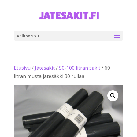
Valitse sivu
Etusivu
/
Jätesäkit
/
50-100 litran säkit
/ 60
litran musta jätesäkki 30 rullaa