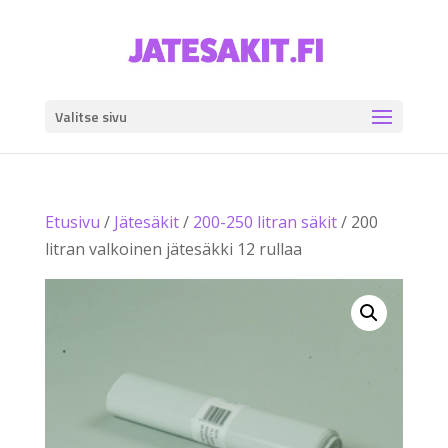
Valitse sivu
Etusivu
/
Jätesäkit
/
200-250 litran säkit
/ 200
litran valkoinen jätesäkki 12 rullaa