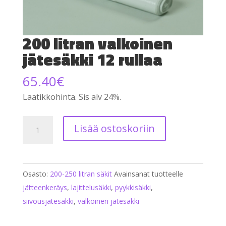
200 litran valkoinen
jätesäkki 12 rullaa
65.40
€
Laatikkohinta. Sis alv 24%.
200
Lisää ostoskoriin
litran
valkoinen
jätesäkki
Osasto:
200-250 litran säkit
Avainsanat tuotteelle
12
jätteenkeräys
,
lajittelusäkki
,
pyykkisäkki
,
rullaa
siivousjätesäkki
,
valkoinen jätesäkki
määrä