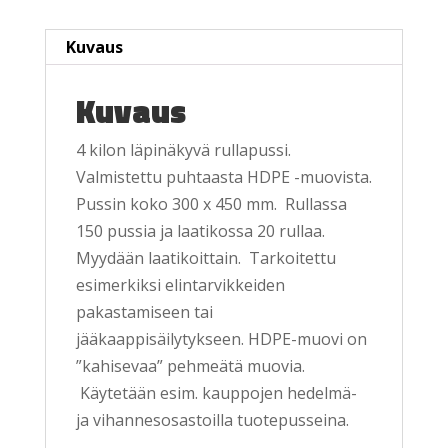
Kuvaus
Kuvaus
4 kilon läpinäkyvä rullapussi.
Valmistettu puhtaasta HDPE -muovista.
Pussin koko 300 x 450 mm. Rullassa
150 pussia ja laatikossa 20 rullaa.
Myydään laatikoittain. Tarkoitettu
esimerkiksi elintarvikkeiden
pakastamiseen tai
jääkaappisäilytykseen. HDPE-muovi on
”kahisevaa” pehmeätä muovia.
Käytetään esim. kauppojen hedelmä-
ja vihannesosastoilla tuotepusseina.