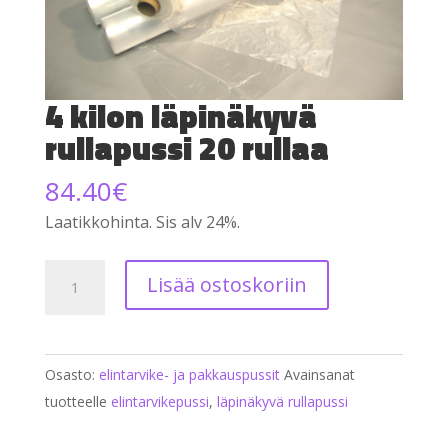
4 kilon läpinäkyvä
rullapussi 20 rullaa
84.40
€
Laatikkohinta. Sis alv 24%.
4
Lisää ostoskoriin
kilon
läpinäkyvä
rullapussi
Osasto:
elintarvike- ja pakkauspussit
Avainsanat
20
tuotteelle
elintarvikepussi
,
läpinäkyvä rullapussi
rullaa
määrä