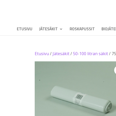
ETUSIVU
JÄTESÄKIT
ROSKAPUSSIT
BIOJÄT
Etusivu
/
Jätesäkit
/
50-100 litran säkit
/ 75