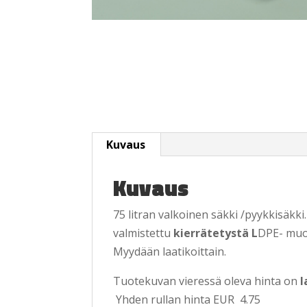
Kuvaus
Kuvaus
75 litran valkoinen säkki /pyykkisäkk
valmistettu
kierrätetystä L
DPE- muov
Myydään laatikoittain.
Tuotekuvan vieressä oleva hinta on
l
Yhden rullan hinta EUR 4.75