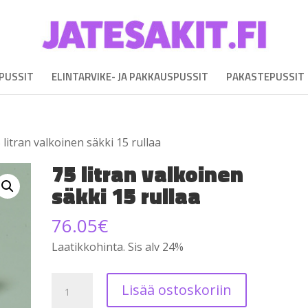
EPUSSIT
ELINTARVIKE- JA PAKKAUSPUSSIT
PAKASTEPUSSIT
 litran valkoinen säkki 15 rullaa
75 litran valkoinen
säkki 15 rullaa
76.05
€
Laatikkohinta. Sis alv 24%
75
Lisää ostoskoriin
litran