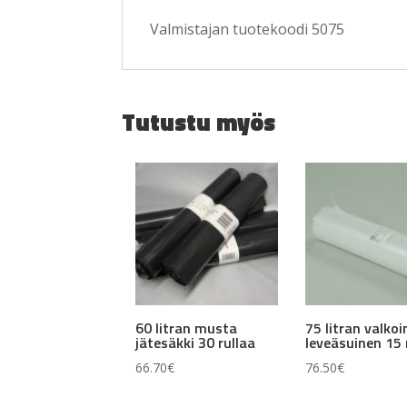
Valmistajan tuotekoodi 5075
Tutustu myös
60 litran musta
75 litran valko
jätesäkki 30 rullaa
leveäsuinen 15 
66.70
€
76.50
€