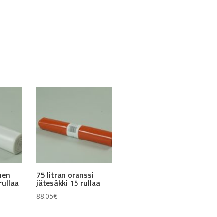
inen
75 litran oranssi
rullaa
jätesäkki 15 rullaa
88.05
€