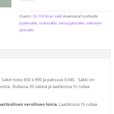
valkoinen
säkki
Osasto:
50-100 litran säkit
Avainsanat tuotteelle
15
pyykkisäkki
,
roskasäkki
,
siivousjätesäkki
,
valkoinen
rullaa
jätesäkki
määrä
i. Säkin koko 650 x 900 ja paksuus 0.045. Säkki on
ista. Rullassa 20 säkkiä ja laatikossa 15 rullaa.
aatikollisen verollinen hinta.
Laatikossa 15 rullaa.