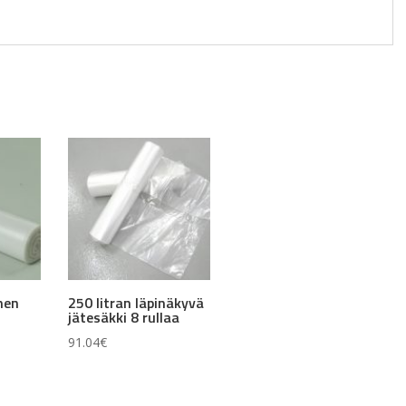
inen
250 litran läpinäkyvä
jätesäkki 8 rullaa
91.04
€