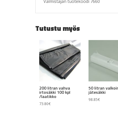
Valmistajan tuotekoodi 7660
Tutustu myös
200 litran vahva
50 litran valko
irtosäkki 100 kpl
jätesäkki
/laatikko
98.85
€
73.80
€