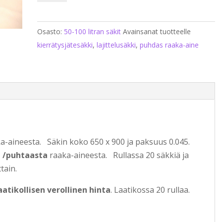
oranssi
jätesäkki
Osasto:
50-100 litran säkit
Avainsanat tuotteelle
20
kierrätysjätesäkki
,
lajittelusäkki
,
puhdas raaka-aine
rullaa
määrä
ka-aineesta. Säkin koko 650 x 900 ja paksuus 0.045.
ä /puhtaasta
raaka-aineesta. Rullassa 20 säkkiä ja
tain.
aatikollisen verollinen hinta
. Laatikossa 20 rullaa.