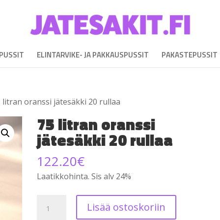
EPUSSIT
ELINTARVIKE- JA PAKKAUSPUSSIT
PAKASTEPUSSIT
 litran oranssi jätesäkki 20 rullaa
75 litran oranssi
jätesäkki 20 rullaa
122.20
€
Laatikkohinta. Sis alv 24%
75
Lisää ostoskoriin
litran