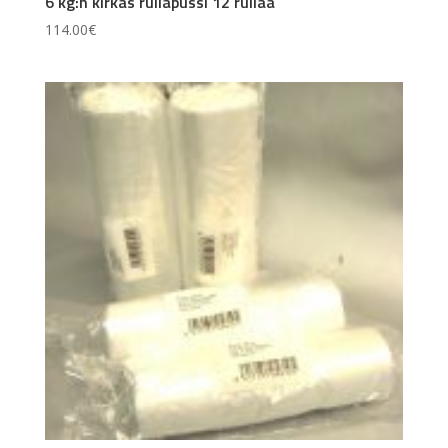
6 kg:n kirkas rullapussi 12 rullaa
114.00
€