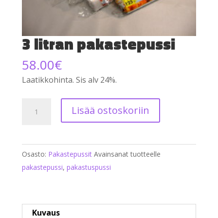
3 litran pakastepussi
58.00
€
Laatikkohinta. Sis alv 24%.
3
Lisää ostoskoriin
litran
pakastepussi
määrä
Osasto:
Pakastepussit
Avainsanat tuotteelle
pakastepussi
,
pakastuspussi
Kuvaus