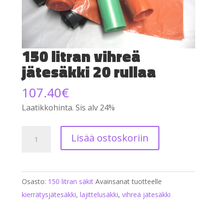
150 litran vihreä
jätesäkki 20 rullaa
107.40
€
Laatikkohinta. Sis alv 24%
150
Lisää ostoskoriin
litran
vihreä
jätesäkki
Osasto:
150 litran säkit
Avainsanat tuotteelle
20
kierrätysjätesäkki
,
lajittelusäkki
,
vihreä jätesäkki
rullaa
määrä