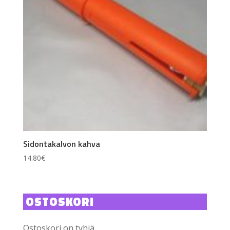
Sidontakalvon kahva
14.80
€
OSTOSKORI
Ostoskori on tyhjä.