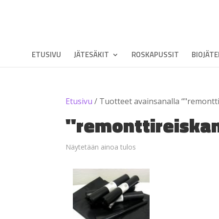
ETUSIVU
JÄTESÄKIT
ROSKAPUSSIT
BIOJÄT
Etusivu
/ Tuotteet avainsanalla “"remontti
"remonttireiskan
Näytetään ainoa tulos