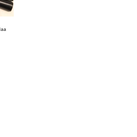
a
laa