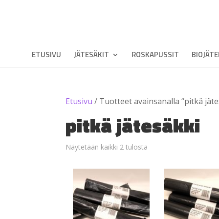
ETUSIVU
JÄTESÄKIT
ROSKAPUSSIT
BIOJÄT
Etusivu
/ Tuotteet avainsanalla “pitkä jät
pitkä jätesäkki
Näytetään kaikki 2 tulosta