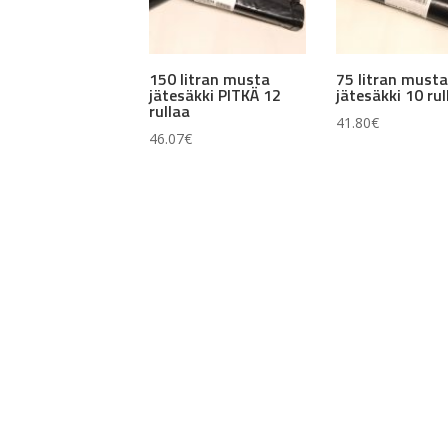
150 litran musta
75 litran must
jätesäkki PITKÄ 12
jätesäkki 10 rul
rullaa
41.80
€
46.07
€