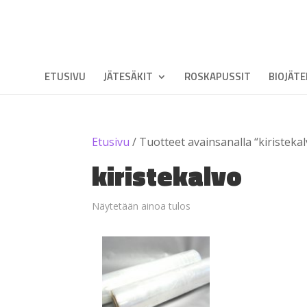
ETUSIVU
JÄTESÄKIT
ROSKAPUSSIT
BIOJÄT
Etusivu
/ Tuotteet avainsanalla “kiristeka
kiristekalvo
Näytetään ainoa tulos