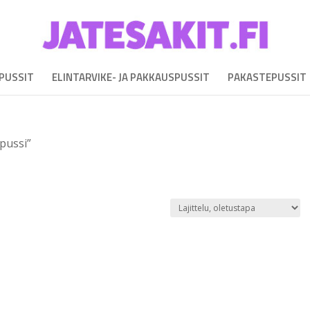
EPUSSIT
ELINTARVIKE- JA PAKKAUSPUSSIT
PAKASTEPUSSIT
pussi”