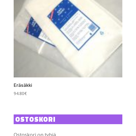
Eräsäkki
94.80
€
OSTOSKORI
Ostoskori on tyhjä.