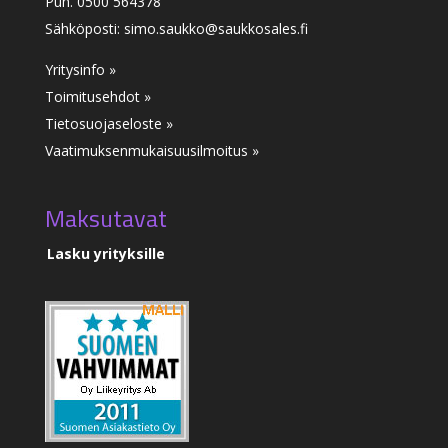
Puh. 0500 564378
Sähköposti: simo.saukko@saukkosales.fi
Yritysinfo »
Toimitusehdot »
Tietosuojaseloste »
Vaatimuksenmukaisuusilmoitus
»
Maksutavat
Lasku yrityksille